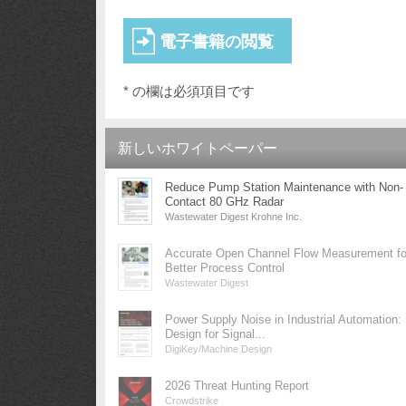
* の欄は必須項目です
新しいホワイトペーパー
Reduce Pump Station Maintenance with Non-
Contact 80 GHz Radar
Wastewater Digest Krohne Inc.
Accurate Open Channel Flow Measurement fo
Better Process Control
Wastewater Digest
Power Supply Noise in Industrial Automation:
Design for Signal...
DigiKey/Machine Design
2026 Threat Hunting Report
Crowdstrike