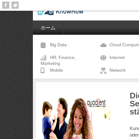
ホーム
Big Data
Cloud Comput
HR, Finance,
Internet
Marketing
Mobile
Network
Di
Se
st
Kund
oder