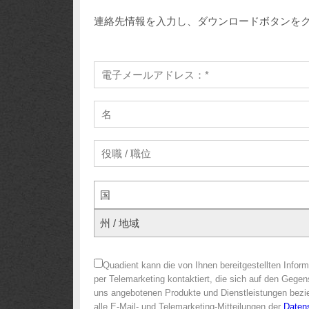
連絡先情報を入力し、ダウンロードボタンを
国
州 / 地域
Quadient kann die von Ihnen bereitgestellten Info
per Telemarketing kontaktiert, die sich auf den Gegen
uns angebotenen Produkte und Dienstleistungen bezie
alle E-Mail- und Telemarketing-Mitteilungen der
Daten