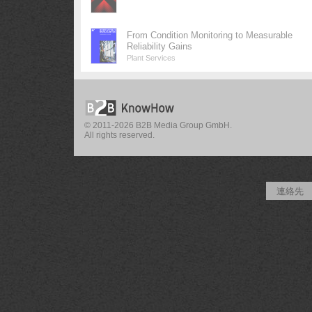
From Condition Monitoring to Measurable
Reliability Gains
Plant Services
© 2011-2026 B2B Media Group GmbH.
All rights reserved.
連絡先