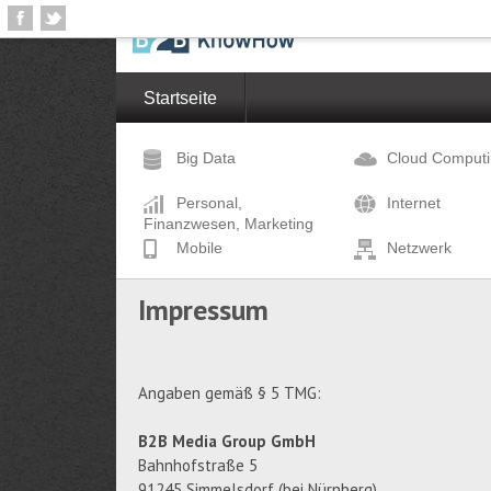
Startseite
Big Data
Cloud Comput
Personal,
Internet
Finanzwesen, Marketing
Mobile
Netzwerk
Impressum
Angaben gemäß § 5 TMG:
B2B Media Group GmbH
Bahnhofstraße 5
91245 Simmelsdorf (bei Nürnberg)