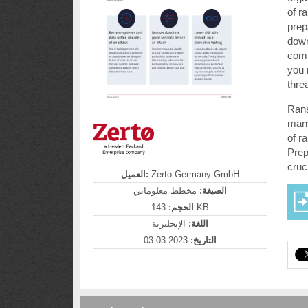
of r
prep
down
comp
you 
threa
Rans
many
of r
Prep
cruc
العميل:
Zerto Germany GmbH
الصيغة:
مخطط معلوماتي
الحجم:
143 KB
اللغة:
الإنجليزية
03.03.2023
التاريخ: