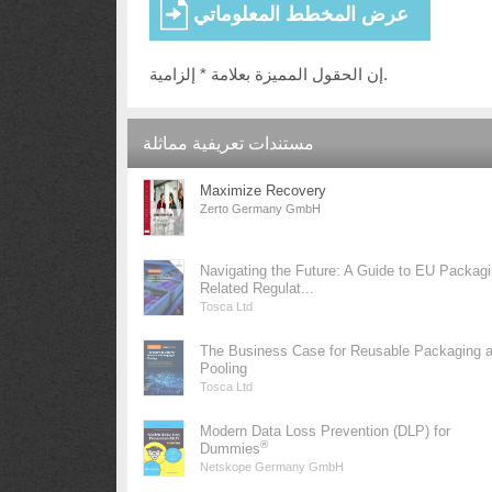
إن الحقول المميزة بعلامة * إلزامية.
مستندات تعريفية مماثلة
Maximize Recovery
Zerto Germany GmbH
Navigating the Future: A Guide to EU Packag
Related Regulat...
Tosca Ltd
The Business Case for Reusable Packaging 
Pooling
Tosca Ltd
Modern Data Loss Prevention (DLP) for
®
Dummies
Netskope Germany GmbH