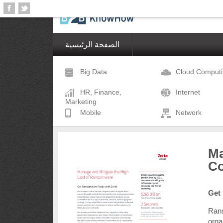
الصفحة الرئيسية
Big Data
Cloud Comput
HR, Finance,
Internet
Marketing
Mobile
Network
Ma
Co
Get
Rans
orga