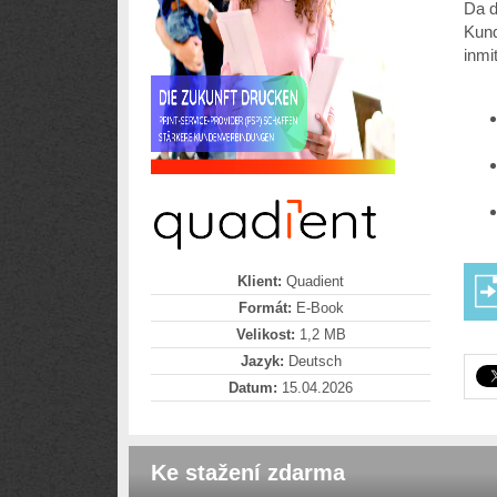
Da d
Kund
inmi
Klient:
Quadient
Formát:
E-Book
Velikost:
1,2 MB
Jazyk:
Deutsch
Datum:
15.04.2026
Ke stažení zdarma