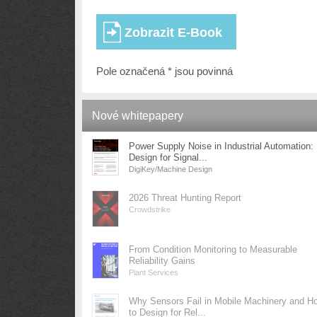
Pole označená * jsou povinná
Nové whitepapery
Power Supply Noise in Industrial Automation:
Design for Signal...
DigiKey/Machine Design
2026 Threat Hunting Report
Crowdstrike
From Condition Monitoring to Measurable
Reliability Gains
Plant Services
Why Sensors Fail in Mobile Machinery and H
to Design for Rel...