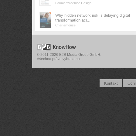
Baumer/Machine Design
Why hidden network risk is delaying digital
transformation acr...
Charterhouse
© 2011-2026 B2B Media Group GmbH.
Všechna práva vyhrazena.
Kontakt
Ochr