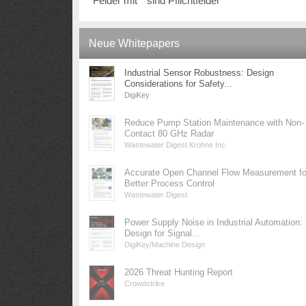
Felder mit * sind Pflichtfelder
Neue Whitepapers
Industrial Sensor Robustness: Design
Considerations for Safety...
DigiKey
Reduce Pump Station Maintenance with Non-
Contact 80 GHz Radar
Wastewater Digest Krohne Inc.
Accurate Open Channel Flow Measurement fo
Better Process Control
Wastewater Digest
Power Supply Noise in Industrial Automation:
Design for Signal...
DigiKey/Machine Design
2026 Threat Hunting Report
Crowdstrike