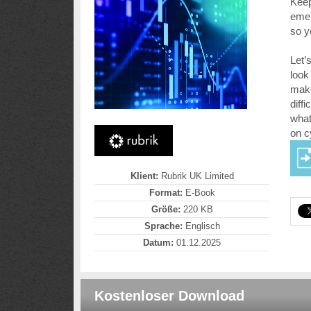
Keep
emer
so y
Let’
look
make
diff
what
on c
Klient:
Rubrik UK Limited
Format:
E-Book
Größe:
220 KB
Sprache:
Englisch
Datum:
01.12.2025
Kostenloser Download