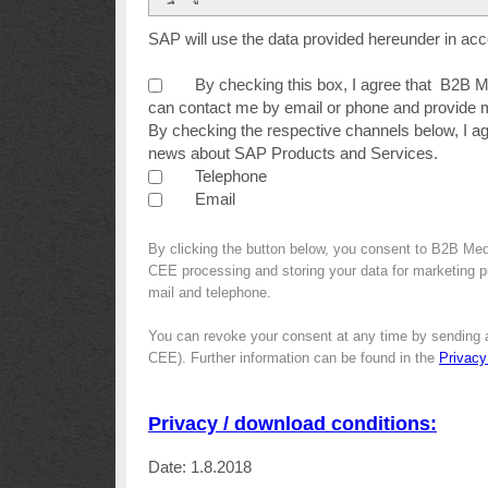
SAP will use the data provided hereunder in ac
By checking this box, I agree that B2B
can contact me by email or phone and provide m
By checking the respective channels below, I a
news about SAP Products and Services.
Telephone
Email
By clicking the button below, you consent to B2B Me
CEE processing and storing your data for marketing pur
mail and telephone.
You can revoke your consent at any time by sending 
CEE). Further information can be found in the
Privacy
Privacy / download conditions:
Date: 1.8.2018