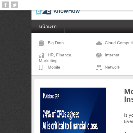
หน้าแรก
Big Data
Cloud Comput
HR, Finance,
Internet
Marketing
Mobile
Network
Mo
In
Is y
Eve