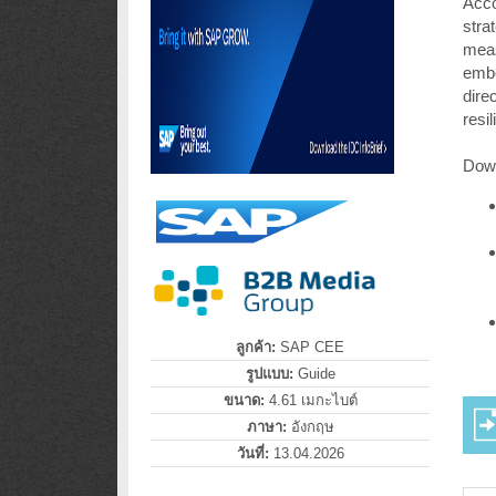
Acco
stra
meas
embe
dire
resi
Down
ลูกค้า:
SAP CEE
รูปแบบ:
Guide
ขนาด:
4.61 เมกะไบต์
ภาษา:
อังกฤษ
วันที่:
13.04.2026