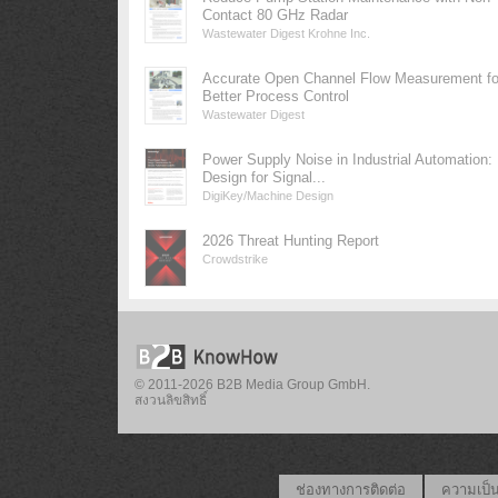
Contact 80 GHz Radar
Wastewater Digest Krohne Inc.
Accurate Open Channel Flow Measurement fo
Better Process Control
Wastewater Digest
Power Supply Noise in Industrial Automation:
Design for Signal...
DigiKey/Machine Design
2026 Threat Hunting Report
Crowdstrike
© 2011-2026 B2B Media Group GmbH.
สงวนลิขสิทธิ์
ช่องทางการติดต่อ
ความเป็น