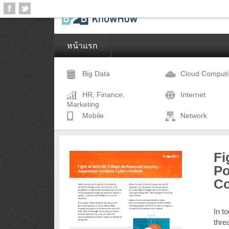
หน้าแรก
Big Data
Cloud Comput
HR, Finance,
Internet
Marketing
Mobile
Network
Fi
Po
Co
In t
thre