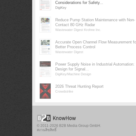
Considerations for Safety...
DigiKey
Reduce Pump Station Maintenance with Non-
Contact 80 GHz Radar
Wastewater Digest Krohne Inc.
Accurate Open Channel Flow Measurement fo
Better Process Control
Wastewater Digest
Power Supply Noise in Industrial Automation:
Design for Signal...
DigiKey/Machine Design
2026 Threat Hunting Report
Crowdstrike
© 2011-2026 B2B Media Group GmbH.
สงวนลิขสิทธิ์