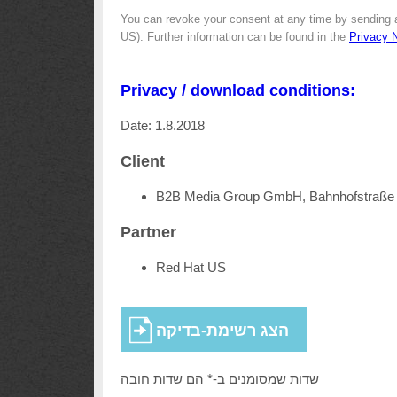
You can revoke your consent at any time by sending 
US). Further information can be found in the
Privacy 
Privacy / download conditions:
Date: 1.8.2018
Client
B2B Media Group GmbH, Bahnhofstraße 
Partner
Red Hat US
שדות שמסומנים ב-* הם שדות חובה