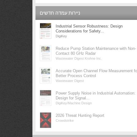
ניירות עמדה חדשים
Industrial Sensor Robustness: Design
Considerations for Safety...
DigiKey
Reduce Pump Station Maintenance with Non-
Contact 80 GHz Radar
Wastewater Digest Krohne Inc.
Accurate Open Channel Flow Measurement fo
Better Process Control
Wastewater Digest
Power Supply Noise in Industrial Automation:
Design for Signal...
DigiKey/Machine Design
2026 Threat Hunting Report
Crowdstrike