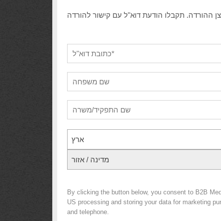
ארץ
מדינה / אזור
By clicking the button below, you consent to B2B Me
US processing and storing your data for marketing purp
and telephone.