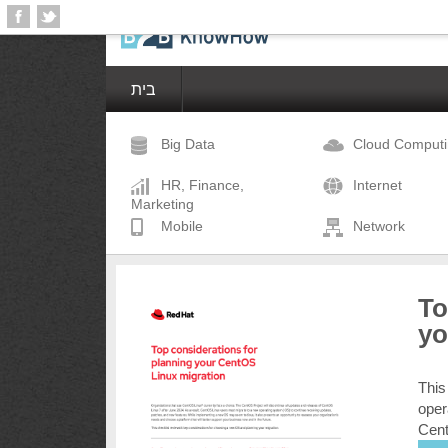
בית
Big Data
Cloud Comput
HR, Finance,
Internet
Marketing
Mobile
Network
To
yo
This
oper
Cent