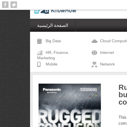
الصفحة الرئيسية
Big Data
Cloud Comput
HR, Finance,
Internet
Marketing
Mobile
Network
Ru
bu
co
This
comm