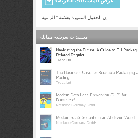
إن الحقول المميزة بعلامة * إلزامية.
مستندات تعريفية مماثلة
Navigating the Future: A Guide to EU Packag
Related Regulat...
Tosca Ltd
The Business Case for Reusable Packaging 
Pooling
Tosca Ltd
Modern Data Loss Prevention (DLP) for
®
Dummies
Netskope Germany GmbH
Modern SaaS Security in an AI-driven World
Netskope Germany GmbH